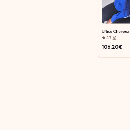
UNice Cheveux 
4.7
61
106,20€