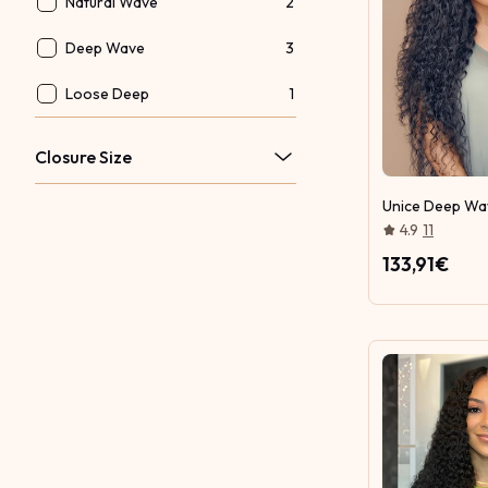
Natural Wave
2
Deep Wave
3
Loose Deep
1
Closure Size
Unice Deep Wav
4.9
11
133,91€