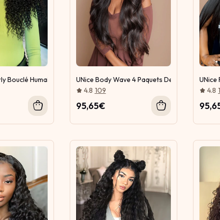
rly Bouclé Humain Cheveux 4 Paquets avec T Partie Closure Raie Au Mi
UNice Body Wave 4 Paquets De Tissages Avec C
UNice 
4.8
109
4.8
95,65€
95,6