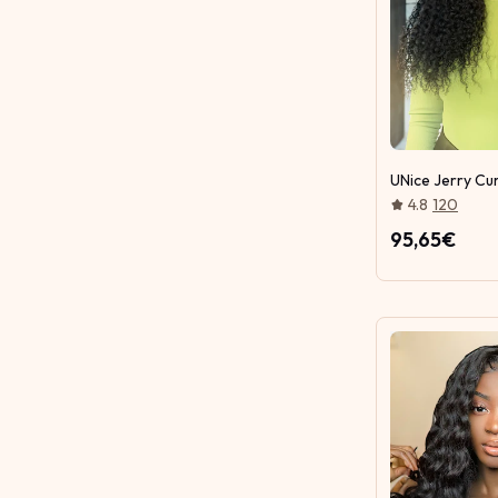
UNice Jerry Cu
4.8
120
95,65€