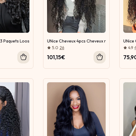
 3 Paquets Loose Deep Wave Cheveux Humains Vierges Avec Frontal
UNice Cheveux 4pcs Cheveux naturels humains
UNice 
5.0
26
4.9
101,15€
75,9