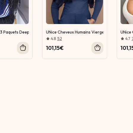
3 Paquets Deep Wave Cheveux Weft Avec 13x4 Lace Frontal
UNice Cheveux Humains Vierges Lisses 4 Paque
UNice 
4.8
52
4.7
101,15€
101,