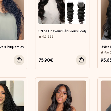
UNice Cheveux Péruviens Body Wave HD Dente
4.7
888
e 4 Paquets avec 5x5 Raie Libre HD Lace Closure Naturel Noir Avec B
UNice 
4.6
75,90€
95,6