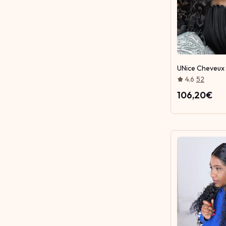
UNice Cheveux
4.6
52
106,20€