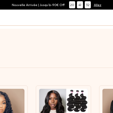
Nouvelle Arrivée | Jusqu'à-90€ Off
20
:
41
:
31
Allez