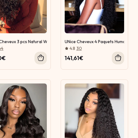
 avec des cheveux frontaux en dentelle
Cheveux 3 pcs Natural Wave Cheveux Trame avec Frontale Dentelle
UNice Cheveux 4 Paquets Humain Dee
44
4.8
30
0€
141,61€