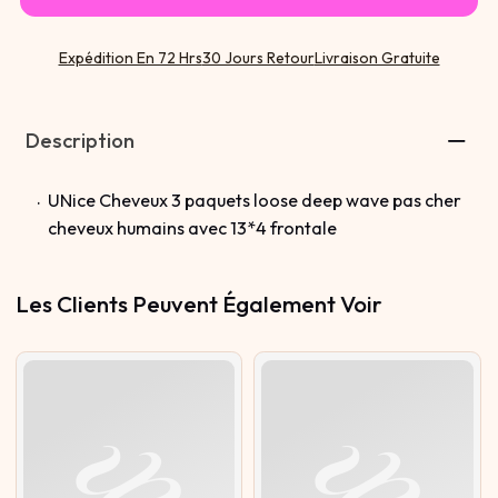
24 24 26
12 14 14
14 16 16
Expédition En 72 Hrs
30 Jours Retour
Livraison Gratuite
16 18 18
18 20 20
20 22 22
Description
22 24 24
24 26 26
UNice Cheveux 3 paquets loose deep wave pas cher
cheveux humains avec 13*4 frontale
Les Clients Peuvent Également Voir