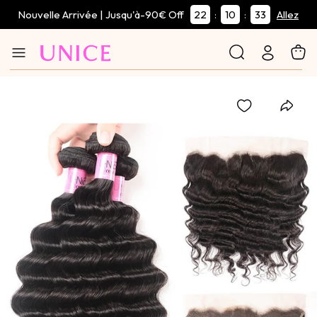
Nouvelle Arrivée | Jusqu'à-90€ Off
22
10
32
:
:
Allez