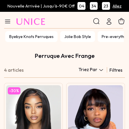
Nouvelle Arrivée | Jusqu'à-90€ Off
04
34
23
:
:
Allez
Byebye Knots Perruques
Jolie Bob Style
Pre-everythin
Perruque Avec Frange
Triez Par
4 articles
Filtres
-30%