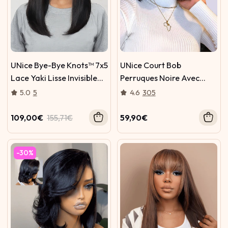
UNice Bye-Bye Knots™ 7x5
UNice Court Bob
Lace Yaki Lisse Invisible
Perruques Noire Avec
Cordon Avec Frange De
Frange Machine Fait Lisse
5.0
5
4.6
305
Côté
Perruque
109,00€
155,71€
59,90€
-30%