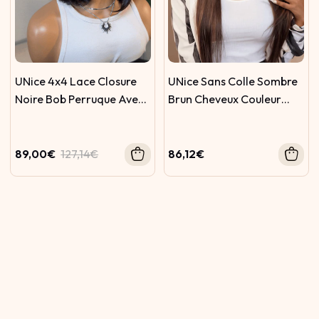
UNice 4x4 Lace Closure
UNice Sans Colle Sombre
Noire Bob Perruque Avec
Brun Cheveux Couleur
Frange Latérale
Avec Franges Perruque
Installé dans 5 Mins
89,00€
127,14€
86,12€