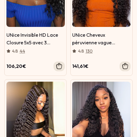
UNice Invisible HD Lace
UNice Cheveux
Closure 5x5 avec 3
péruvienne vague
Paquets Deep Wave
profonde des cheveux
4.8
44
4.8
130
Weave Avec Bébé
trame 4 pcs Lot
Cheveux
106,20€
141,61€