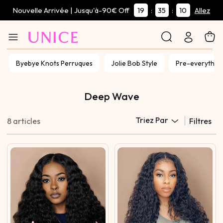
Nouvelle Arrivée | Jusqu'à-90€ Off
19
35
10
:
:
Allez
Byebye Knots Perruques
Jolie Bob Style
Pre-everythin
Deep Wave
Triez Par
8 articles
Filtres