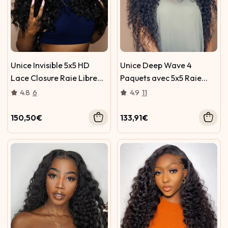
Unice Invisible 5x5 HD
Unice Deep Wave 4
Lace Closure Raie Libre
Paquets avec 5x5 Raie
Deep Wave Humain
Libre HD Lace Closure
4.8
6
4.9
11
Cheveux Avec Bébé
Naturel Noir Avec Bébé
Cheveux
Cheveux
150,50€
133,91€