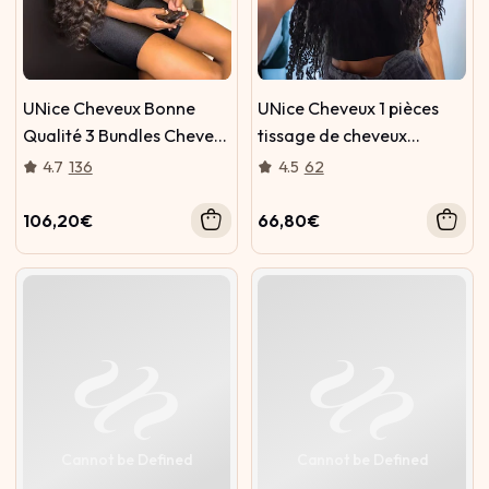
UNice Cheveux Bonne
UNice Cheveux 1 pièces
Qualité 3 Bundles Cheveux
tissage de cheveux
Vierges Humains Pas Cher
vierges humains Deep
4.7
136
4.5
62
Cheveux Vague Profonde
Wave
106,20€
66,80€
Cannot be Defined
Cannot be Defined