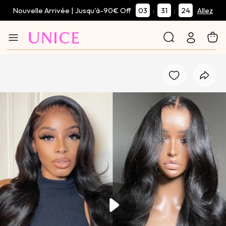
Nouvelle Arrivée | Jusqu'à-90€ Off
03
31
24
:
:
Allez