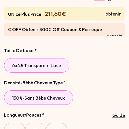
211,60€
obtenir
UNice Plus Price
€ OFF Obtenir 300€ Off Coupon & Perruque
obtenir
Gratuite
Taille De Lace
*
6x4.5 Transparent Lace
Densité-Bébé Cheveux Type
*
150%-Sans Bébé Cheveux
Longueur/Pouces
*
Guide