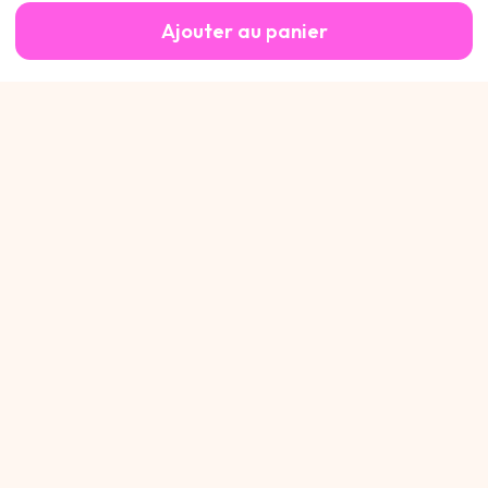
Ajouter au panier
Cannot be Defined
.
Cannot be Defined
.
Cannot be Defined
.
300€OFF Vous Attends
Obtenir
Avez vous un compte ? Connectez-vous pour voir votre panier