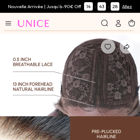
Nouvelle Arrivée | Jusqu'à-90€ Off
14
43
28
:
:
Allez