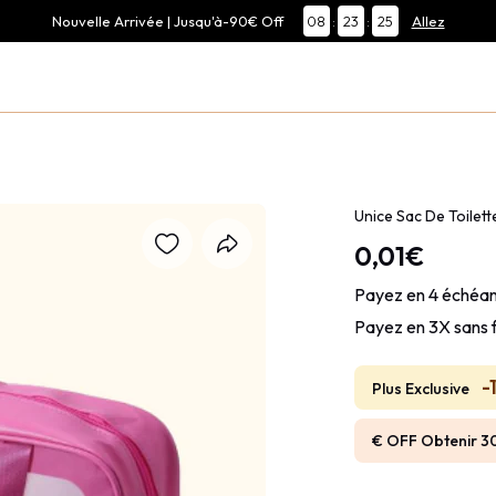
Nouvelle Arrivée | Jusqu'à-90€ Off
08
:
23
:
24
Allez
Unice Sac De Toilett
0,01€
Payez en 4 échéan
Payez en 3X sans 
-
Plus Exclusive
€ OFF Obtenir 3