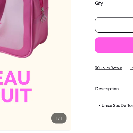
Qty
30 Jours Retour
L
Description
Unice Sac De Toi
1
/
1