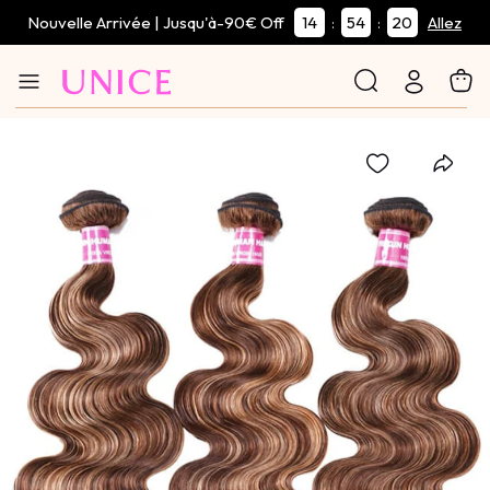
Nouvelle Arrivée | Jusqu'à-90€ Off
14
54
19
:
:
Allez