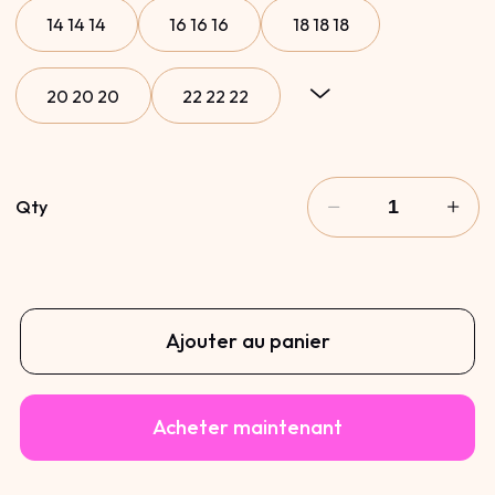
14 14 14
16 16 16
18 18 18
20 20 20
22 22 22
24 24 24
26 26 26
28 28 28
Qty
30 30 30
8 10 12
10 12 14
12 14 16
14 16 18
16 18 20
Ajouter au panier
18 20 22
20 22 24
22 24 26
Acheter maintenant
24 26 28
26 28 30
8 10 10