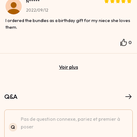
N*****
2022/09/12
I ordered the bundles as a birthday gift for my niece she loves
them.
0
Voir plus
Q&A
Pas de question connexe, pariez et premier à
poser
Q