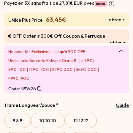
Payez en 3X sans frais de
27,81€ EUR avec
63,45€
obtenir
UNice Plus Price
€ OFF Obtenir 300€ Off Coupon & Perruque
obtenir
Gratuite
Nouveautés Exclusives | Jusqu'à 90€ OFF
Unice Jolie Barrette Estivale Gratuit!（＞99€）
99€-10€ | 169€-20€ | 229€-30€ | 349€-50€ |
499€-90€
Code: NEW26
Trame Longueur/pouce
*
Guide
8 8 8
10 10 10
12 12 12