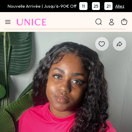
Nouvelle Arrivée | Jusqu'à-90€ Off
11
25
20
:
:
Allez