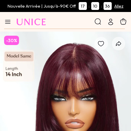
Nouvelle Arrivée | Jusqu'à-90€ Off
17
10
34
:
:
Allez
-30%