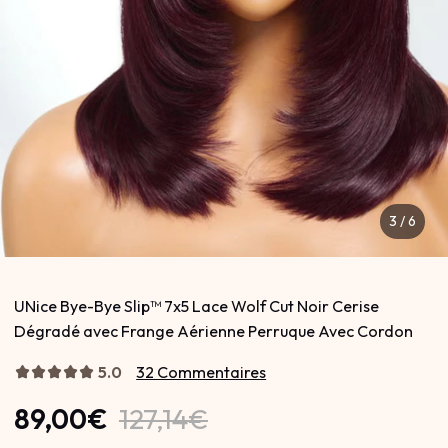
4
/
6
UNice Bye-Bye Slip™ 7x5 Lace Wolf Cut Noir Cerise
Dégradé avec Frange Aérienne Perruque Avec Cordon
5.0
32 Commentaires
89,00€
127,14€