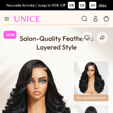
Nouvelle Arrivée | Jusqu'à-90€ Off
08
06
22
:
:
Allez
-30%