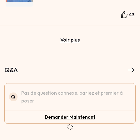
43
Voir plus
Q&A
Pas de question connexe, pariez et premier à
Q
poser
Demander Maintenant