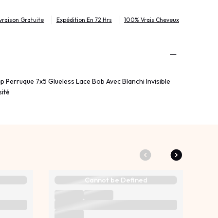
ivraison Gratuite
Expédition En 72 Hrs
100% Vrais Cheveux
ip Perruque 7x5 Glueless Lace Bob Avec Blanchi Invisible
ité
Cannot be Defined