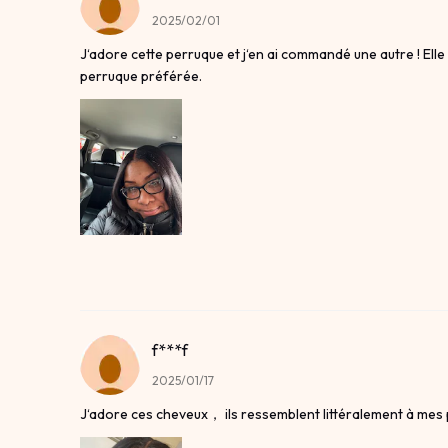
2025/02/01
J‘adore cette perruque et j‘en ai commandé une autre ! Elle 
perruque préférée.
f***f
2025/01/17
J‘adore ces cheveux， ils ressemblent littéralement à mes