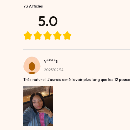
73 Articles
5.0
v****s
2025/02/14
Très naturel. J‘aurais aimé l‘avoir plus long que les 12 pouc