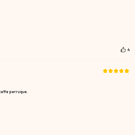
4
cette perruque.