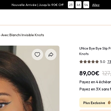
Nouvelle Arrivée | Jusqu'à-90€ Off
23
:
46
:
52
Allez
Avec Blanchi Invisible Knots
UNice Bye Bye Slip P
Knots
5.0
7
89,00€
127
Payez en 4 échéan
Payez en 3X sans 
6
Plus Exclusive