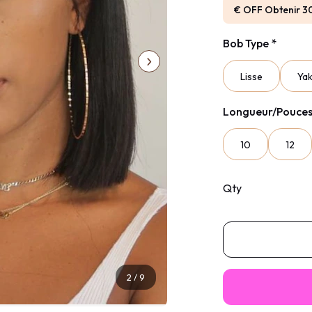
€ OFF Obtenir 3
Bob Type
*
Lisse
Yak
Longueur/Pouce
10
12
Qty
3
/
9