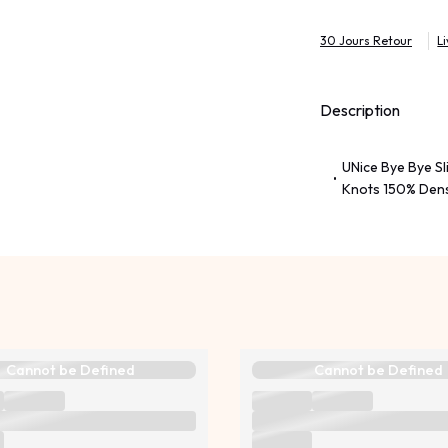
30 Jours Retour
L
Description
UNice Bye Bye Sl
Knots 150% Dens
Cannot be Defined
Cannot be Defined