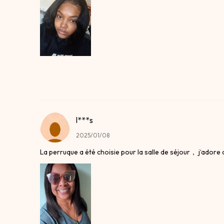
l***s
2025/01/08
La perruque a été choisie pour la salle de séjour， j‘adore 