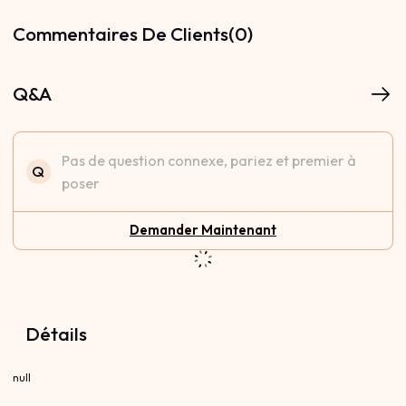
Commentaires De Clients(0)
Q&A
Pas de question connexe, pariez et premier à
Q
poser
Demander Maintenant
Détails
null