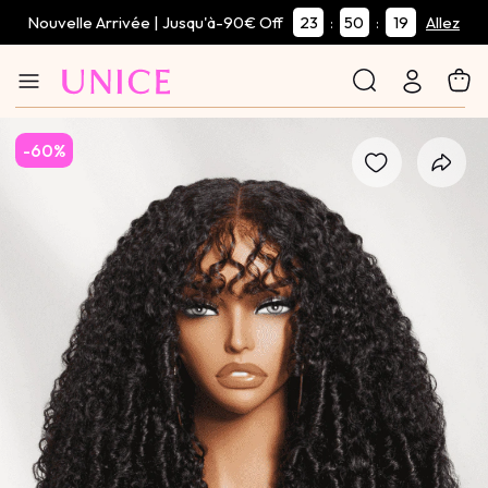
Nouvelle Arrivée | Jusqu'à-90€ Off
23
50
18
:
:
Allez
-60%