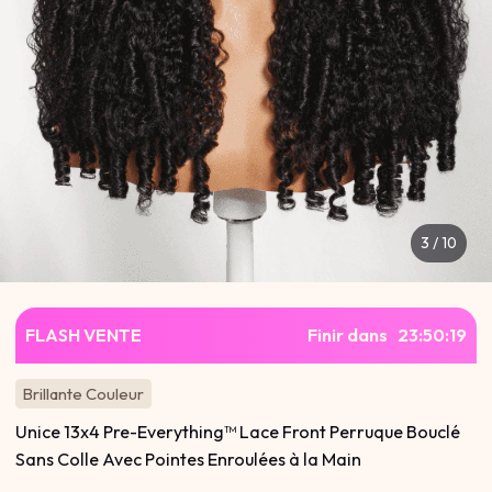
3
/
10
FLASH VENTE
Finir dans
23
:
50
:
18
Brillante Couleur
Unice 13x4 Pre-Everything™ Lace Front Perruque Bouclé
Sans Colle Avec Pointes Enroulées à la Main