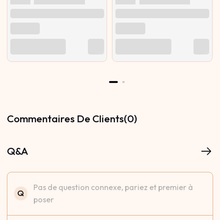
Commentaires De Clients(0)
Q&A
Pas de question connexe, pariez et premier à
Q
poser