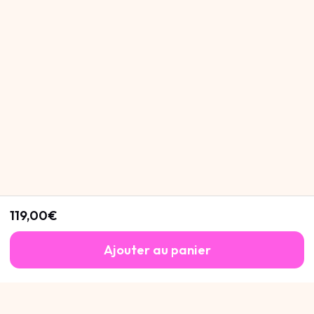
119,00€
Ajouter au panier
Cannot be Defined
.
Cannot be Defined
.
Cannot be Defined
.