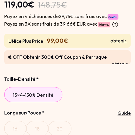
119,00€
148,75€
Payez en 4 échéances de29,75€ sans frais avec
Payez en 3X sans frais de
39,66€ EUR avec
99,00€
obtenir
UNice Plus Price
€ OFF Obtenir 300€ Off Coupon & Perruque
obtenir
Gratuite
Taille-Densité
*
13×4-150% Densité
Longueur/Pouce
*
Guide
16
18
20