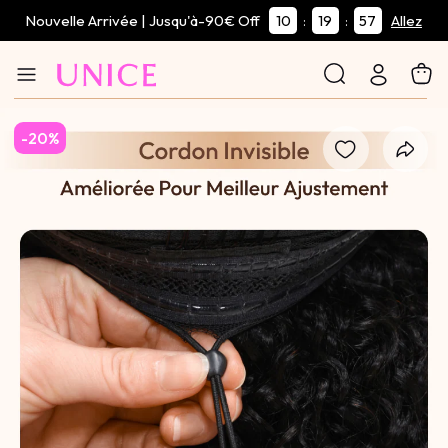
Nouvelle Arrivée | Jusqu'à-90€ Off
10
19
57
:
:
Allez
-20%