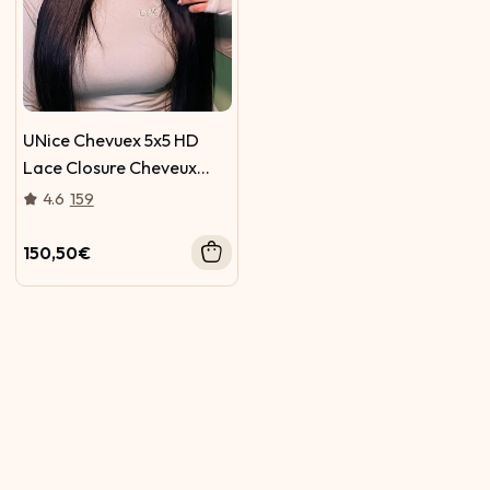
UNice Chevuex 5x5 HD
Lace Closure Cheveux
Lisses Dentelle
4.6
159
Transparente Invisible
Nœuds Indétectable Lace
150,50€
Closure Cheveux Humains