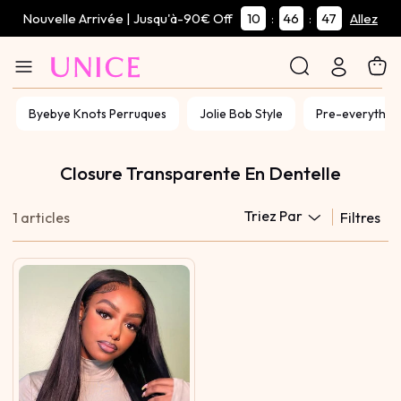
Nouvelle Arrivée | Jusqu'à-90€ Off
10
46
46
:
:
Allez
Byebye Knots Perruques
Jolie Bob Style
Pre-everythin
Closure Transparente En Dentelle
Triez Par
1 articles
Filtres