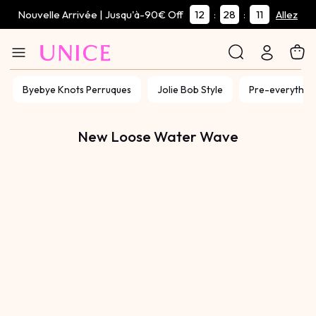
Nouvelle Arrivée | Jusqu'à-90€ Off
12
28
11
:
:
Allez
Byebye Knots Perruques
Jolie Bob Style
Pre-everythin
New Loose Water Wave