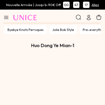
Nouvelle Arrivée | Jusqu'à-90€ Off
00
47
17
:
:
Allez
Byebye Knots Perruques
Jolie Bob Style
Pre-everythin
Huo Dong Ye Mian-1