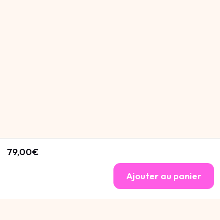
79,00€
Ajouter au panier
Cannot be Defined
.
Cannot be Defined
.
Cannot be Defined
.