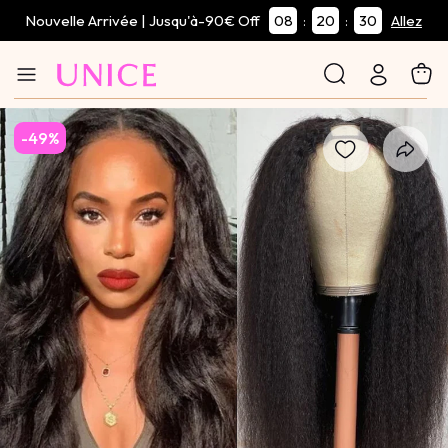
Nouvelle Arrivée | Jusqu'à-90€ Off
08
20
30
:
:
Allez
-49%