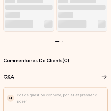
Commentaires De Clients(0)
Q&A
Pas de question connexe, pariez et premier à
Q
poser