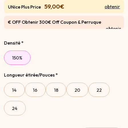
59,00€
obtenir
UNice Plus Price
€ OFF Obtenir 300€ Off Coupon & Perruque
obtenir
Gratuite
Densité
*
150%
Longueur étirée/Pouces
*
14
16
18
20
22
24