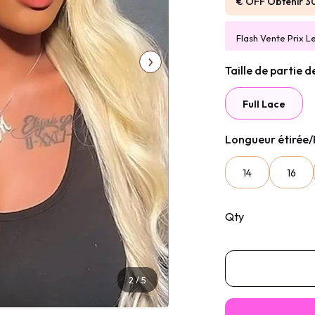
€ OFF Obtenir 3
Flash Vente Prix L
Taille de partie 
Full Lace
Longueur étirée
14
16
Qty
3
/
5