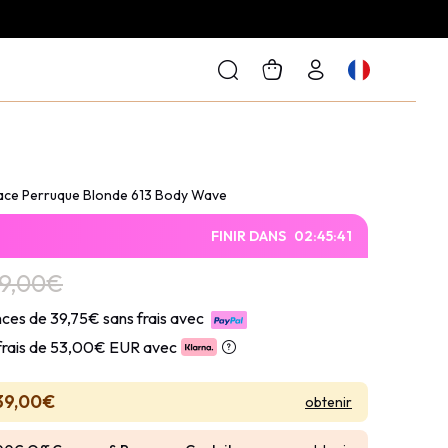
Lace Perruque Blonde 613 Body Wave
FINIR DANS
02
:
45
:
40
9,00€
ces de 39,75€ sans frais avec
frais de
53,00€ EUR avec
39,00€
obtenir