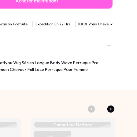
Acheter maintenant
ivraison Gratuite
Expédition En 72 Hrs
100% Vrais Cheveux
ettyou Wig Séries Longue Body Wave Perruque Pre
main Cheveux Full Lace Perruque Pour Femme
Cannot be Defined