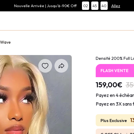
Nouvelle Arrivée | Jusqu'à-90€ Off
02
:
45
:
39
Allez
y Wave
Densité 200% Full 
FLASH VENTE
159,00€
35
Payez en 4 échéan
Payez en 3X sans 
1
Plus Exclusive