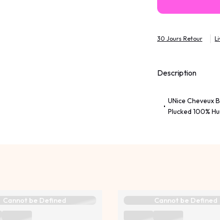
30 Jours Retour
L
Description
UNice Cheveux B
Plucked 100% Hu
Cannot be Defined
Cannot be Defined