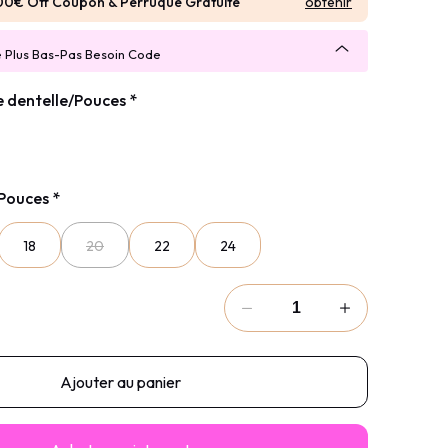
obtenir
00€ Off Coupon & Perruque Gratuite
e Plus Bas-Pas Besoin Code
de dentelle/Pouces
*
/Pouces
*
18
20
22
24
Ajouter au panier