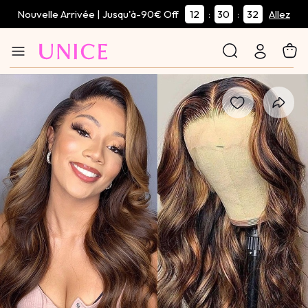
Nouvelle Arrivée | Jusqu'à-90€ Off
12
30
32
:
:
Allez