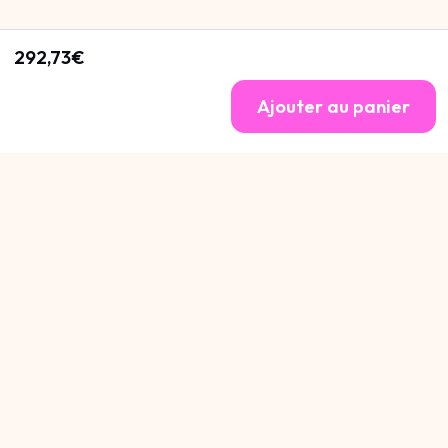
292,73€
Ajouter au panier
Cannot be Defined
.
Cannot be Defined
.
Cannot be Defined
.
300€OFF Vous Attends
Obtenir
Avez vous un compte ? Connectez-vous pour voir votre panier