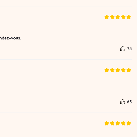
endez-vous.
75
65