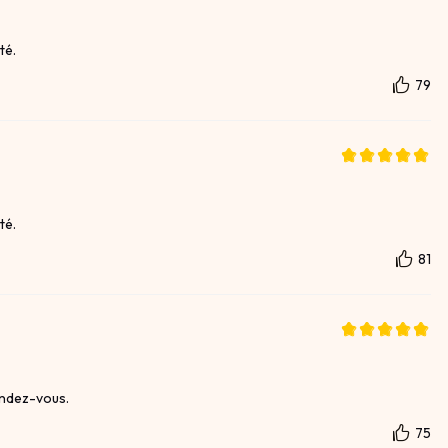
té.
79
té.
81
endez-vous.
75