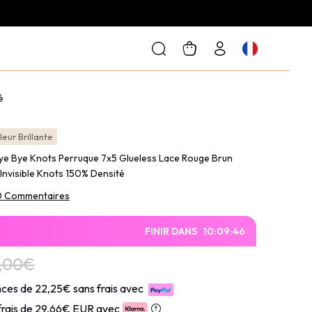
é
eur Brillante
ye Bye Knots Perruque 7x5 Glueless Lace Rouge Brun
Invisible Knots 150% Densité
0 Commentaires
FINIR DANS
10
:
09
:
45
8,00€
ces de 22,25€ sans frais avec
frais de
29,66€ EUR avec