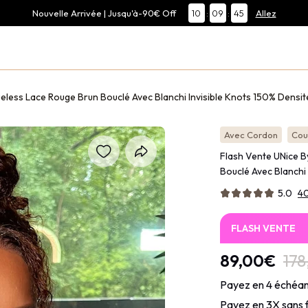
Nouvelle Arrivée | Jusqu'à-90€ Off
10
:
09
:
44
Allez
eless Lace Rouge Brun Bouclé Avec Blanchi Invisible Knots 150% Densit
Avec Cordon
Coul
Flash Vente UNice B
Bouclé Avec Blanchi 
5.0
4
FLASH VENTE
89,00€
17
Payez en 4 échéan
Payez en 3X sans 