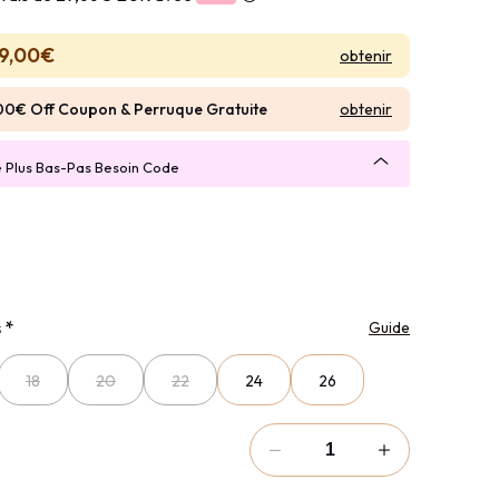
9,00€
obtenir
obtenir
00€ Off Coupon & Perruque Gratuite
e Plus Bas-Pas Besoin Code
s
*
Guide
18
20
22
24
26