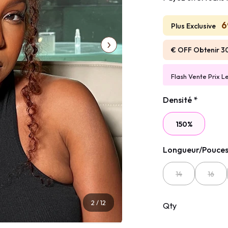
6
Plus Exclusive
€ OFF Obtenir 3
Flash Vente Prix L
Densité
*
150%
Longueur/Pouce
14
16
2
/
12
Qty