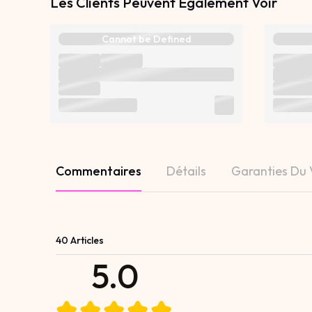
Les Clients Peuvent Également Voir
Cannot be Defined
Commentaires
Détails
Garanties Du
40 Articles
5.0