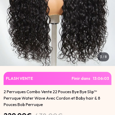
4
/
8
FLASH VENTE
Finir dans
13
:
06
:
02
2 Perruques Combo Vente 22 Pouces Bye Bye Slip™
Perruque Water Wave Avec Cordon et Baby hair & 8
Pouces Bob Perruque