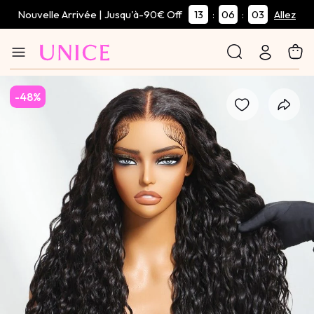
Nouvelle Arrivée | Jusqu'à-90€ Off
13
06
02
:
:
Allez
-48%