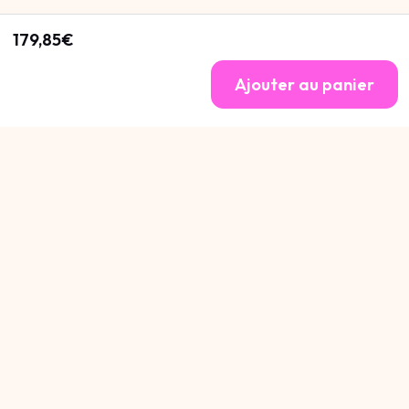
179,85€
Ajouter au panier
Cannot be Defined
.
Cannot be Defined
.
Cannot be Defined
.
300€OFF Vous Attends
Obtenir
Avez vous un compte ? Connectez-vous pour voir votre panier