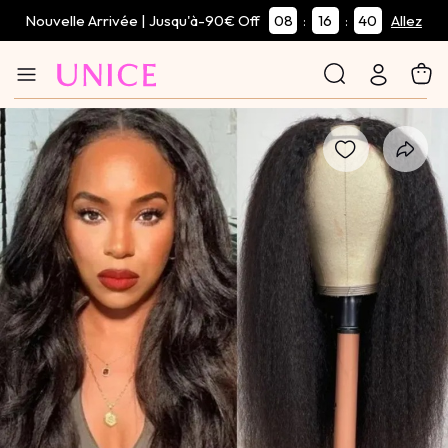
Nouvelle Arrivée | Jusqu'à-90€ Off
08
16
40
:
:
Allez